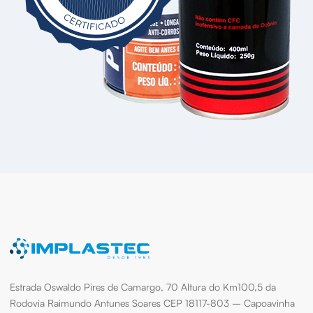
Estrada Oswaldo Pires de Camargo, 70 Altura do Km100,5 da
Rodovia Raimundo Antunes Soares CEP 18117-803 – Capoavinha