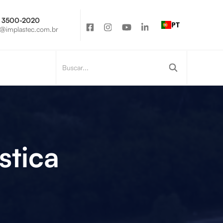
Est. Oswaldo Pires de
 3500-2020
PT
Camargo, 70
implastec.com.br
Votorantim – SP
stica