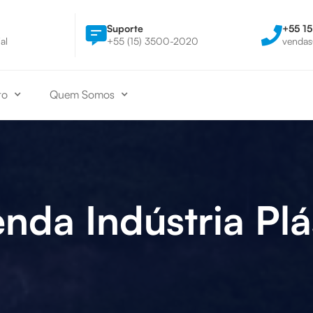
Suporte
+55 15
l
+55 (15) 3500-2020
vendas@
to
Quem Somos
nda Indústria Plá