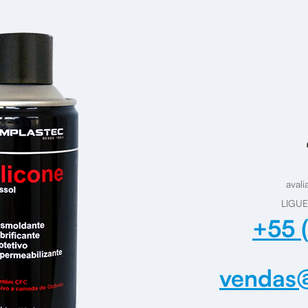
avali
LIGUE
+55 
vendas@