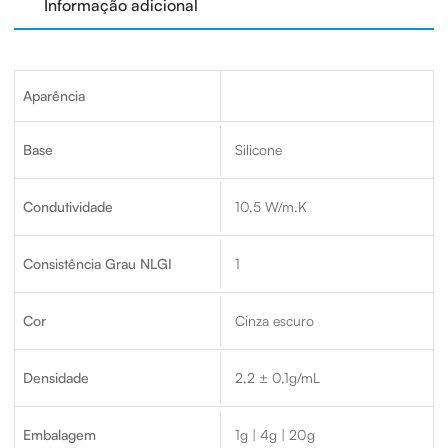
Informação adicional
Aparência
Base
Silicone
Condutividade
10,5 W/m.K
Consistência Grau NLGI
1
Cor
Cinza escuro
Densidade
2,2 ± 0,1g/mL
Embalagem
1g | 4g | 20g