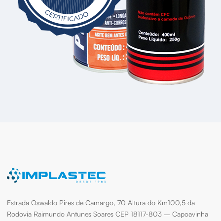
Estrada Oswaldo Pires de Camargo, 70 Altura do Km100,5 da
Rodovia Raimundo Antunes Soares CEP 18117-803 – Capoavinha